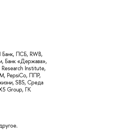
П Банк, ПСБ, RWB,
и, Банк «Держава»,
search Institute,
, PepsiCo, ППР,
жизни, SBS, Среда
X5 Group, ГК
 другое.