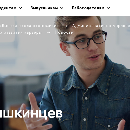
удентам
Выпускникам
Работодателям
 «Высшая школа экономики»
Административно-управл
р развития карьеры
Новости
ышкинцев