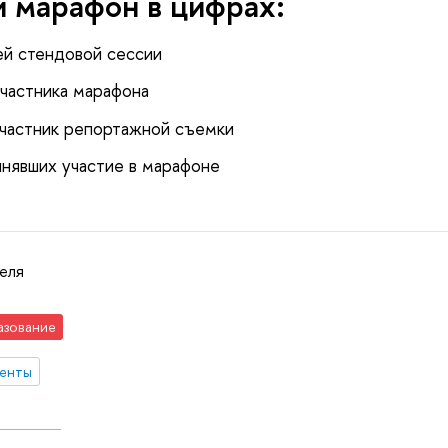
 марафон в цифрах:
й стендовой сессии
частника марафона
частник репортажной съемки
нявших участие в марафоне
еля
азование
денты