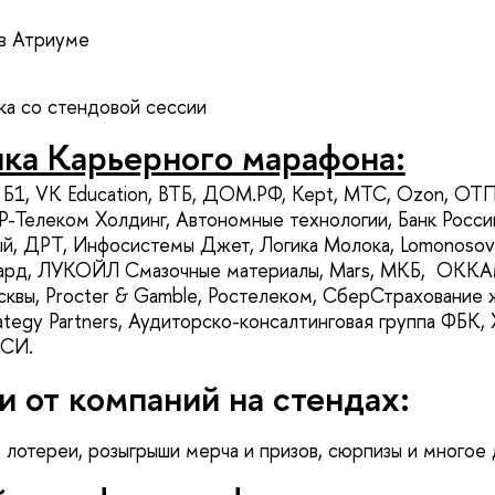
 в Атриуме
а со стендовой сессии
ика Карьерного марафона:
, Б1, VK Education, ВТБ, ДОМ.PФ, Kept, МТС, Ozon, ОТ
Р-Телеком Холдинг, Автономные технологии, Банк Росси
 ДРТ, Инфосистемы Джет, Логика Молока, Lomonosov Re
д, ЛУКОЙЛ Смазочные материалы, Mars, МКБ, ОККАМ
квы, Procter & Gamble, Ростелеком, СберСтрахование 
tegy Partners, Аудиторско-консалтинговая группа ФБК, 
СИ.
и от компаний на стендах:
, лотереи, розыгрыши мерча и призов, сюрпизы и многое