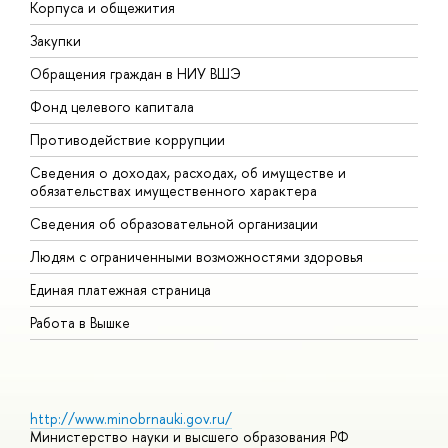
Корпуса и общежития
В
Закупки
П
Обращения граждан в НИУ ВШЭ
А
Фонд целевого капитала
Д
Противодействие коррупции
Ц
Сведения о доходах, расходах, об имуществе и
Б
обязательствах имущественного характера
О
Сведения об образовательной организации
О
Людям с ограниченными возможностями здоровья
Единая платежная страница
Работа в Вышке
http://www.minobrnauki.gov.ru/
Министерство науки и высшего образования РФ