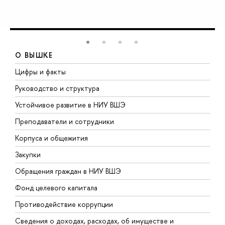
О ВЫШКЕ
Цифры и факты
Л
Руководство и структура
Д
Устойчивое развитие в НИУ ВШЭ
О
Преподаватели и сотрудники
П
Корпуса и общежития
В
Закупки
П
Обращения граждан в НИУ ВШЭ
А
Фонд целевого капитала
Д
Противодействие коррупции
Ц
Сведения о доходах, расходах, об имуществе и
Б