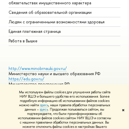
обязательствах имущественного характера
О
Сведения об образовательной организации
О
Людям с ограниченными возможностями здоровья
Единая платежная страница
Работа в Вышке
http://www.minobrnauki.gov.ru/
Министерство науки и высшего образования РФ
https://edu.gov.ru/
Министерство просвещения РФ
https://elearning.hse.ru/mooc
Мы используем файлы cookies для улучшения работы сайта
Массовые открытые онлайн-курсы
НИУ ВШЭ и большего удобства его использования. Более
подробную информацию об использовании файлов cookies
можно найти
здесь
, наши правила обработки персональных
данных –
здесь
. Продолжая пользоваться сайтом, вы
✖
© НИУ ВШЭ 1993–2026
Адреса и контакты
Условия
подтверждаете, что были проинформированы об
использования материалов
Политика конфиденциальности
Карта
использовании файлов cookies сайтом НИУ ВШЭ и согласны
сайта
с нашими правилами обработки персональных данных. Вы
Шрифты HSE Sans и HSE Slab разработаны в
Школе дизайна НИУ
можете отключить файлы cookies в настройках Вашего