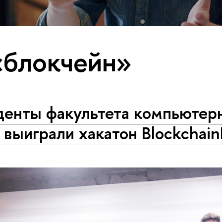
«блокчейн»
денты факультета компьютер
 выиграли хакатон Blockchai