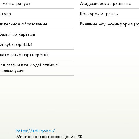
в магистратуру
Академическое развитие
нтура
Конкурсы и гранты
ительное образование
Внешние научно-информаци
развития карьеры
-инкубатор ВШЭ
вательные партнерства
ая связь и взаимодействие с
телями услуг
https://edu.gov.ru/
Министерство просвещения РФ