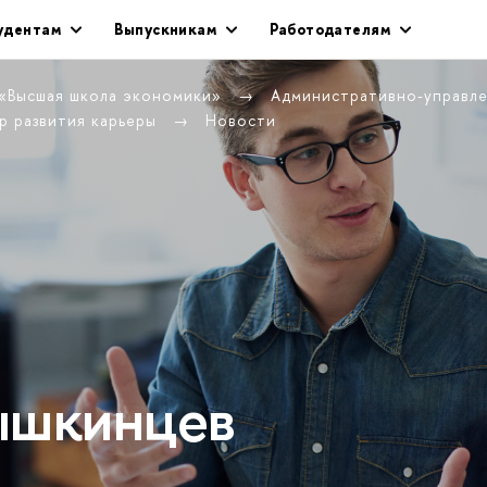
удентам
Выпускникам
Работодателям
 «Высшая школа экономики»
Административно-управл
р развития карьеры
Новости
ышкинцев