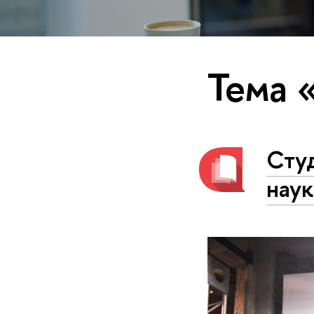
Тема 
Сту
наук