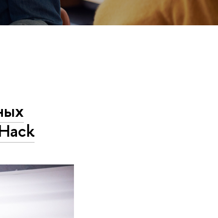
ных
nHack