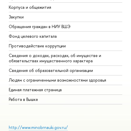
Корпуса и общежития
В
Закупки
П
Обращения граждан в НИУ ВШЭ
А
Фонд целевого капитала
Д
Противодействие коррупции
Ц
Сведения о доходах, расходах, об имуществе и
Б
обязательствах имущественного характера
О
Сведения об образовательной организации
О
Людям с ограниченными возможностями здоровья
Единая платежная страница
Работа в Вышке
http://www.minobrnauki.gov.ru/