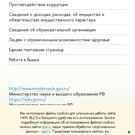
Противодействие коррупции
Ц
Сведения о доходах, расходах, об имуществе и
Б
обязательствах имущественного характера
О
Сведения об образовательной организации
О
Людям с ограниченными возможностями здоровья
Единая платежная страница
Работа в Вышке
http://www.minobrnauki.gov.ru/
Министерство науки и высшего образования РФ
https://edu.gov.ru/
Министерство просвещения РФ
https://elearning.hse.ru/mooc
Мы используем файлы cookies для улучшения работы сайта
Массовые открытые онлайн-курсы
НИУ ВШЭ и большего удобства его использования. Более
подробную информацию об использовании файлов cookies
можно найти
здесь
, наши правила обработки персональных
данных –
здесь
. Продолжая пользоваться сайтом, вы
✖
© НИУ ВШЭ 1993–2026
Адреса и контакты
Условия