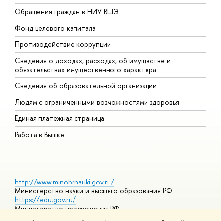
Обращения граждан в НИУ ВШЭ
А
Фонд целевого капитала
Д
Противодействие коррупции
Ц
Сведения о доходах, расходах, об имуществе и
Б
обязательствах имущественного характера
О
Сведения об образовательной организации
О
Людям с ограниченными возможностями здоровья
Единая платежная страница
Работа в Вышке
http://www.minobrnauki.gov.ru/
Министерство науки и высшего образования РФ
https://edu.gov.ru/
Министерство просвещения РФ
https://elearning.hse.ru/mooc