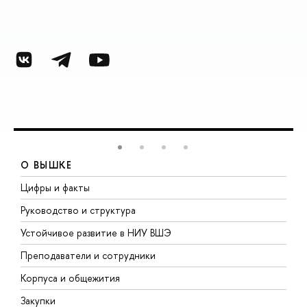
О ВЫШКЕ
Цифры и факты
Л
Руководство и структура
Д
Устойчивое развитие в НИУ ВШЭ
О
Преподаватели и сотрудники
П
Корпуса и общежития
В
Закупки
П